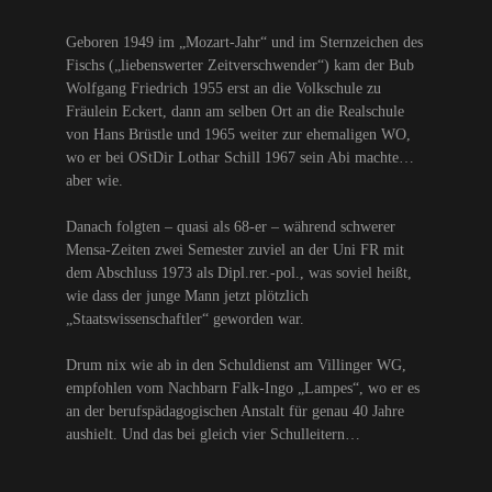
Geboren 1949 im „Mozart-Jahr“ und im Sternzeichen des
Fischs („liebenswerter Zeitverschwender“) kam der Bub
Wolfgang Friedrich 1955 erst an die Volkschule zu
Fräulein Eckert, dann am selben Ort an die Realschule
von Hans Brüstle und 1965 weiter zur ehemaligen WO,
wo er bei OStDir Lothar Schill 1967 sein Abi machte…
aber wie.
Danach folgten – quasi als 68-er – während schwerer
Mensa-Zeiten zwei Semester zuviel an der Uni FR mit
dem Abschluss 1973 als Dipl.rer.-pol., was soviel heißt,
wie dass der junge Mann jetzt plötzlich
„Staatswissenschaftler“ geworden war.
Drum nix wie ab in den Schuldienst am Villinger WG,
empfohlen vom Nachbarn Falk-Ingo „Lampes“, wo er es
an der berufspädagogischen Anstalt für genau 40 Jahre
aushielt. Und das bei gleich vier Schulleitern…