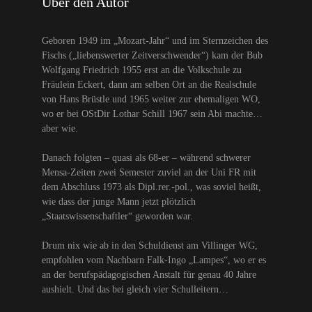
Über den Autor
Geboren 1949 im „Mozart-Jahr“ und im Sternzeichen des
Fischs („liebenswerter Zeitverschwender“) kam der Bub
Wolfgang Friedrich 1955 erst an die Volkschule zu
Fräulein Eckert, dann am selben Ort an die Realschule
von Hans Brüstle und 1965 weiter zur ehemaligen WO,
wo er bei OStDir Lothar Schill 1967 sein Abi machte…
aber wie.
Danach folgten – quasi als 68-er – während schwerer
Mensa-Zeiten zwei Semester zuviel an der Uni FR mit
dem Abschluss 1973 als Dipl.rer.-pol., was soviel heißt,
wie dass der junge Mann jetzt plötzlich
„Staatswissenschaftler“ geworden war.
Drum nix wie ab in den Schuldienst am Villinger WG,
empfohlen vom Nachbarn Falk-Ingo „Lampes“, wo er es
an der berufspädagogischen Anstalt für genau 40 Jahre
aushielt. Und das bei gleich vier Schulleitern…