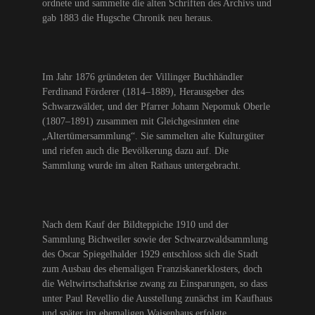
ordnete und sammelte die alten Schriften des Archivs und
gab 1883 die Hugsche Chronik neu heraus.
Im Jahr 1876 gründeten der Villinger Buchhändler
Ferdinand Förderer (1814–1889), Herausgeber des
Schwarzwälder, und der Pfarrer Johann Nepomuk Oberle
(1807–1891) zusammen mit Gleichgesinnten eine
„Altertümersammlung“. Sie sammelten alte Kulturgüter
und riefen auch die Bevölkerung dazu auf. Die
Sammlung wurde im alten Rathaus untergebracht.
Nach dem Kauf der Bildteppiche 1910 und der
Sammlung Bichweiler sowie der Schwarzwaldsammlung
des Oscar Spiegelhalder 1929 entschloss sich die Stadt
zum Ausbau des ehemaligen Franziskanerklosters, doch
die Weltwirtschaftskrise zwang zu Einsparungen, so dass
unter Paul Revellio die Ausstellung zunächst im Kaufhaus
und später im ehemaligen Waisenhaus erfolgte.