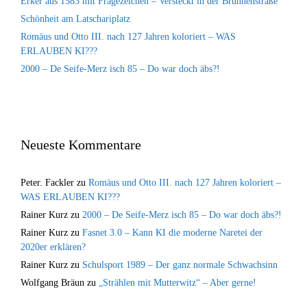
Erker aus 1583 mit Fragezeichen – Versteckt in der Brunnenstraße
Schönheit am Latschariplatz
Romäus und Otto III. nach 127 Jahren koloriert – WAS
ERLAUBEN KI???
2000 – De Seife-Merz isch 85 – Do war doch äbs?!
Neueste Kommentare
Peter. Fackler
zu
Romäus und Otto III. nach 127 Jahren koloriert –
WAS ERLAUBEN KI???
Rainer Kurz
zu
2000 – De Seife-Merz isch 85 – Do war doch äbs?!
Rainer Kurz
zu
Fasnet 3.0 – Kann KI die moderne Naretei der
2020er erklären?
Rainer Kurz
zu
Schulsport 1989 – Der ganz normale Schwachsinn
Wolfgang Bräun
zu
„Strählen mit Mutterwitz“ – Aber gerne!