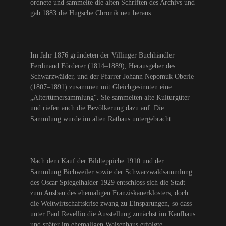
ordnete und sammelte die alten Schriften des Archivs und
gab 1883 die Hugsche Chronik neu heraus.
Im Jahr 1876 gründeten der Villinger Buchhändler
Ferdinand Förderer (1814–1889), Herausgeber des
Schwarzwälder, und der Pfarrer Johann Nepomuk Oberle
(1807–1891) zusammen mit Gleichgesinnten eine
„Altertümersammlung“. Sie sammelten alte Kulturgüter
und riefen auch die Bevölkerung dazu auf. Die
Sammlung wurde im alten Rathaus untergebracht.
Nach dem Kauf der Bildteppiche 1910 und der
Sammlung Bichweiler sowie der Schwarzwaldsammlung
des Oscar Spiegelhalder 1929 entschloss sich die Stadt
zum Ausbau des ehemaligen Franziskanerklosters, doch
die Weltwirtschaftskrise zwang zu Einsparungen, so dass
unter Paul Revellio die Ausstellung zunächst im Kaufhaus
und später im ehemaligen Waisenhaus erfolgte.