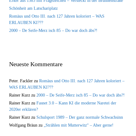
Erker aus 1583 mit Fragezeichen – Versteckt in der Brunnenstraße
Schönheit am Latschariplatz
Romäus und Otto III. nach 127 Jahren koloriert – WAS
ERLAUBEN KI???
2000 – De Seife-Merz isch 85 – Do war doch äbs?!
Neueste Kommentare
Peter. Fackler
zu
Romäus und Otto III. nach 127 Jahren koloriert –
WAS ERLAUBEN KI???
Rainer Kurz
zu
2000 – De Seife-Merz isch 85 – Do war doch äbs?!
Rainer Kurz
zu
Fasnet 3.0 – Kann KI die moderne Naretei der
2020er erklären?
Rainer Kurz
zu
Schulsport 1989 – Der ganz normale Schwachsinn
Wolfgang Bräun
zu
„Strählen mit Mutterwitz“ – Aber gerne!