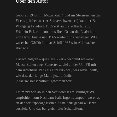
Über den Autor
Geboren 1949 im „Mozart-Jahr“ und im Sternzeichen des
Fischs („liebenswerter Zeitverschwender“) kam der Bub
Wolfgang Friedrich 1955 erst an die Volkschule zu
Fräulein Eckert, dann am selben Ort an die Realschule
von Hans Brüstle und 1965 weiter zur ehemaligen WO,
wo er bei OStDir Lothar Schill 1967 sein Abi machte…
aber wie.
Danach folgten – quasi als 68-er – während schwerer
Mensa-Zeiten zwei Semester zuviel an der Uni FR mit
dem Abschluss 1973 als Dipl.rer.-pol., was soviel heißt,
wie dass der junge Mann jetzt plötzlich
„Staatswissenschaftler“ geworden war.
Drum nix wie ab in den Schuldienst am Villinger WG,
empfohlen vom Nachbarn Falk-Ingo „Lampes“, wo er es
an der berufspädagogischen Anstalt für genau 40 Jahre
aushielt. Und das bei gleich vier Schulleitern…