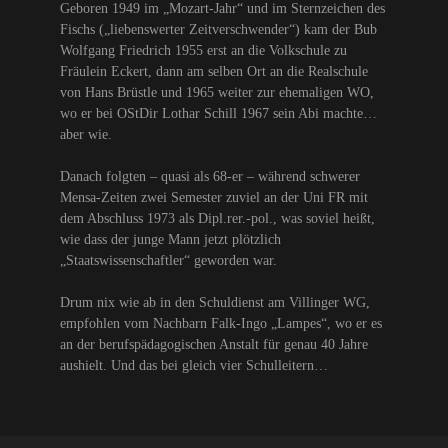
Geboren 1949 im „Mozart-Jahr“ und im Sternzeichen des
Fischs („liebenswerter Zeitverschwender“) kam der Bub
Wolfgang Friedrich 1955 erst an die Volkschule zu
Fräulein Eckert, dann am selben Ort an die Realschule
von Hans Brüstle und 1965 weiter zur ehemaligen WO,
wo er bei OStDir Lothar Schill 1967 sein Abi machte…
aber wie.
Danach folgten – quasi als 68-er – während schwerer
Mensa-Zeiten zwei Semester zuviel an der Uni FR mit
dem Abschluss 1973 als Dipl.rer.-pol., was soviel heißt,
wie dass der junge Mann jetzt plötzlich
„Staatswissenschaftler“ geworden war.
Drum nix wie ab in den Schuldienst am Villinger WG,
empfohlen vom Nachbarn Falk-Ingo „Lampes“, wo er es
an der berufspädagogischen Anstalt für genau 40 Jahre
aushielt. Und das bei gleich vier Schulleitern…