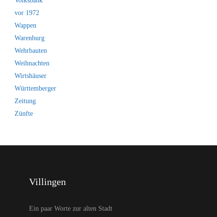
Volksbank
vor 1972
Wappen
Warenburg
Wehrbauten
Weihnachten
Wirtshäuser
Württemberger
Zeitung
Zünfte
Villingen
Ein paar Worte zur alten Stadt