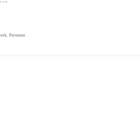
s. …
erk
,
Personen