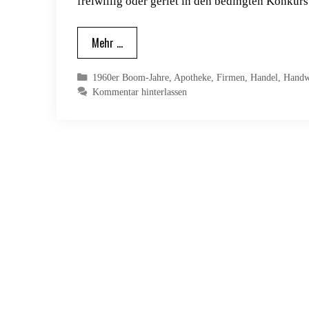
freiwillig oder geriet in den bedingten Konkur
Mehr …
Kategorien
1960er Boom-Jahre
,
Apotheke
,
Firmen
,
Handel
,
Handw
Kommentar hinterlassen