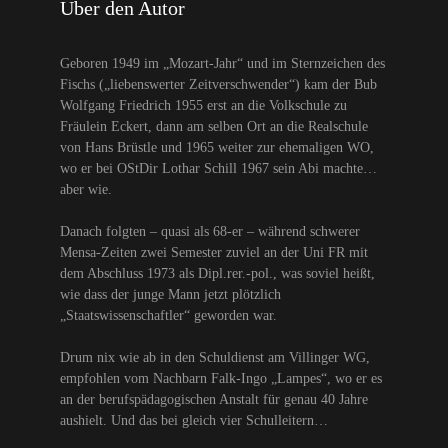
Über den Autor
Geboren 1949 im „Mozart-Jahr“ und im Sternzeichen des
Fischs („liebenswerter Zeitverschwender“) kam der Bub
Wolfgang Friedrich 1955 erst an die Volkschule zu
Fräulein Eckert, dann am selben Ort an die Realschule
von Hans Brüstle und 1965 weiter zur ehemaligen WO,
wo er bei OStDir Lothar Schill 1967 sein Abi machte…
aber wie.
Danach folgten – quasi als 68-er – während schwerer
Mensa-Zeiten zwei Semester zuviel an der Uni FR mit
dem Abschluss 1973 als Dipl.rer.-pol., was soviel heißt,
wie dass der junge Mann jetzt plötzlich
„Staatswissenschaftler“ geworden war.
Drum nix wie ab in den Schuldienst am Villinger WG,
empfohlen vom Nachbarn Falk-Ingo „Lampes“, wo er es
an der berufspädagogischen Anstalt für genau 40 Jahre
aushielt. Und das bei gleich vier Schulleitern…