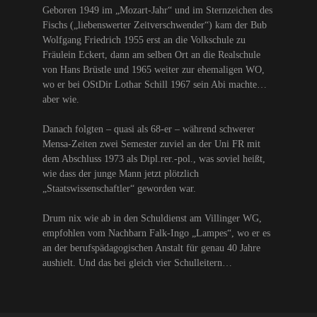
Geboren 1949 im „Mozart-Jahr“ und im Sternzeichen des
Fischs („liebenswerter Zeitverschwender“) kam der Bub
Wolfgang Friedrich 1955 erst an die Volkschule zu
Fräulein Eckert, dann am selben Ort an die Realschule
von Hans Brüstle und 1965 weiter zur ehemaligen WO,
wo er bei OStDir Lothar Schill 1967 sein Abi machte…
aber wie.
Danach folgten – quasi als 68-er – während schwerer
Mensa-Zeiten zwei Semester zuviel an der Uni FR mit
dem Abschluss 1973 als Dipl.rer.-pol., was soviel heißt,
wie dass der junge Mann jetzt plötzlich
„Staatswissenschaftler“ geworden war.
Drum nix wie ab in den Schuldienst am Villinger WG,
empfohlen vom Nachbarn Falk-Ingo „Lampes“, wo er es
an der berufspädagogischen Anstalt für genau 40 Jahre
aushielt. Und das bei gleich vier Schulleitern…