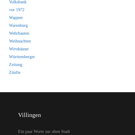
Volksbank
vor 1972
Wappen
Warenburg
Wehrbauten
Weihnachten
Wirtshäuser
Württemberger
Zeitung
Zünfte
Villingen
Ein paar Worte zur alten Stadt