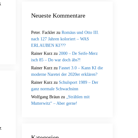
k
Neueste Kommentare
Peter. Fackler
zu
Romäus und Otto III.
nach 127 Jahren koloriert – WAS
ERLAUBEN KI???
Rainer Kurz
zu
2000 – De Seife-Merz
isch 85 – Do war doch äbs?!
Rainer Kurz
zu
Fasnet 3.0 – Kann KI die
moderne Naretei der 2020er erklären?
Rainer Kurz
zu
Schulsport 1989 – Der
ganz normale Schwachsinn
Wolfgang Bräun
zu
„Strählen mit
Mutterwitz“ – Aber gerne!
z
Kategorien