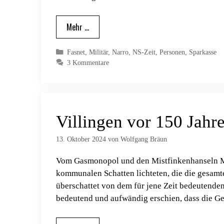
Mehr …
Kategorien
Fasnet
,
Militär
,
Narro
,
NS-Zeit
,
Personen
,
Sparkasse
3 Kommentare
Villingen vor 150 Jahr
13. Oktober 2024
von
Wolfgang Bräun
Vom Gasmonopol und den Mistfinkenhanseln Man
kommunalen Schatten lichteten, die die gesamte
überschattet von dem für jene Zeit bedeutenden
bedeutend und aufwändig erschien, dass die G