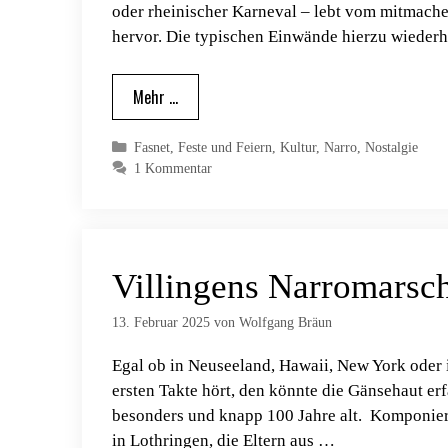
oder rheinischer Karneval – lebt vom mitmachen
hervor. Die typischen Einwände hierzu wieder
Mehr …
Kategorien
Fasnet
,
Feste und Feiern
,
Kultur
,
Narro
,
Nostalgie
1 Kommentar
Villingens Narromarsc
13. Februar 2025
von
Wolfgang Bräun
Egal ob in Neuseeland, Hawaii, New York oder 
ersten Takte hört, den könnte die Gänsehaut erf
besonders und knapp 100 Jahre alt. Komponier
in Lothringen, die Eltern aus …