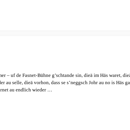
mer – uf de Fasnet-Bühne g’schtande sin, dieä im Häs waret, die
r au selle, dieä vorhon, dass se s’neggsch Johr au no is Häs g
lernet au endlich wieder …