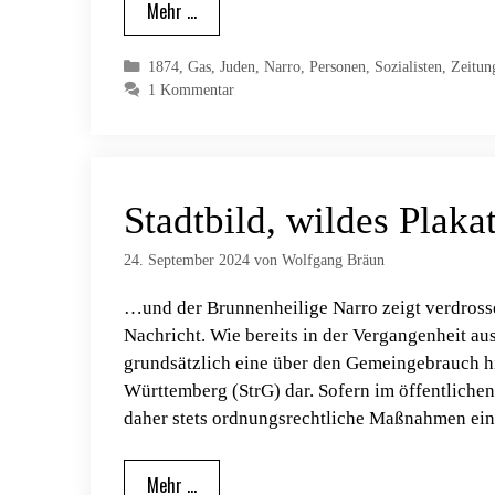
Mehr …
Kategorien
1874
,
Gas
,
Juden
,
Narro
,
Personen
,
Sozialisten
,
Zeitun
1 Kommentar
Stadtbild, wildes Plaka
24. September 2024
von
Wolfgang Bräun
…und der Brunnenheilige Narro zeigt verdrosse
Nachricht. Wie bereits in der Vergangenheit aus
grundsätzlich eine über den Gemeingebrauch 
Württemberg (StrG) dar. Sofern im öffentlichen 
daher stets ordnungsrechtliche Maßnahmen ein
Mehr …