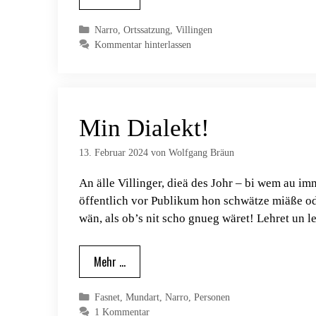
Kategorien
Narro
,
Ortssatzung
,
Villingen
Kommentar hinterlassen
Min Dialekt!
13. Februar 2024
von
Wolfgang Bräun
An älle Villinger, dieä des Johr – bi wem au im
öffentlich vor Publikum hon schwätze miäße ode
wän, als ob’s nit scho gnueg wäret! Lehret un 
Mehr …
Kategorien
Fasnet
,
Mundart
,
Narro
,
Personen
1 Kommentar