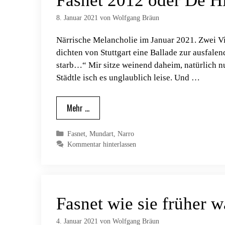
Fasnet 2012 oder De H
8. Januar 2021
von
Wolfgang Bräun
Närrische Melancholie im Januar 2021. Zwei Vil
dichten von Stuttgart eine Ballade zur ausfal
starb…“ Mir sitze weinend daheim, natürlich nu
Städtle isch es unglaublich leise. Und …
Mehr …
Kategorien
Fasnet
,
Mundart
,
Narro
Kommentar hinterlassen
Fasnet wie sie früher w
4. Januar 2021
von
Wolfgang Bräun