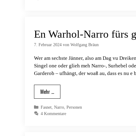
En Warhol-Narro fürs g
7. Februar 2024
von
Wolfgang Bräun
Wer am sechste Jänner, also am Dag vu Dreikeni
Singel one oder glieh meh Narro-, Surhebel o
Garderob – ufhängt, der woaß au, dass es nu 
Mehr …
Kategorien
Fasnet
,
Narro
,
Personen
4 Kommentare