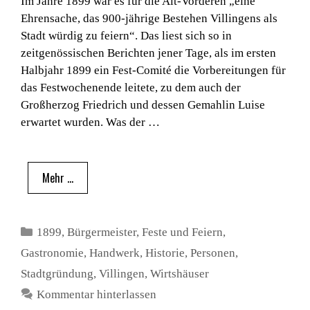
Im Jahre 1899 war es für die Alt-Vorderen „eine
Ehrensache, das 900-jährige Bestehen Villingens als
Stadt würdig zu feiern“. Das liest sich so in
zeitgenössischen Berichten jener Tage, als im ersten
Halbjahr 1899 ein Fest-Comité die Vorbereitungen für
das Festwochenende leitete, zu dem auch der
Großherzog Friedrich und dessen Gemahlin Luise
erwartet wurden. Was der …
Mehr …
Kategorien
1899
,
Bürgermeister
,
Feste und Feiern
,
Gastronomie
,
Handwerk
,
Historie
,
Personen
,
Stadtgründung
,
Villingen
,
Wirtshäuser
Kommentar hinterlassen