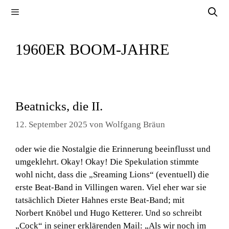
Zum
Menü
Inhalt
springen
1960ER BOOM-JAHRE
Beatnicks, die II.
12. September 2025
von
Wolfgang Bräun
oder wie die Nostalgie die Erinnerung beeinflusst und
umgeklehrt. Okay! Okay! Die Spekulation stimmte
wohl nicht, dass die „Sreaming Lions“ (eventuell) die
erste Beat-Band in Villingen waren. Viel eher war sie
tatsächlich Dieter Hahnes erste Beat-Band; mit
Norbert Knöbel und Hugo Ketterer. Und so schreibt
„Cock“ in seiner erklärenden Mail: „Als wir noch im