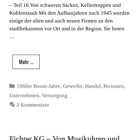
– Teil 16 Von schweren Säcken, Kellertreppen und
Kohlenstaub Mit den Aufbaujahren nach 1945 wurden
einige der alten und auch neuen Firmen zu den
stadtbekannten vor Ort und in der Region. Sie boten
…
Mehr …
Kategorien
1960er Boom-Jahre
,
Gewerbe
,
Handel
,
Personen
,
Unternehmen
,
Versorgung
2 Kommentare
Fichter KG – Von Musikuhren und