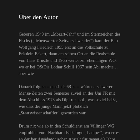
Über den Autor
Geboren 1949 im „Mozart-Jahr“ und im Sternzeichen des
Fischs („liebenswerter Zeitverschwender“) kam der Bub
Wolfgang Friedrich 1955 erst an die Volkschule zu
Fräulein Eckert, dann am selben Ort an die Realschule
von Hans Brüstle und 1965 weiter zur ehemaligen WO,
wo er bei OStDir Lothar Schill 1967 sein Abi machte…
aber wie.
Danach folgten – quasi als 68-er – während schwerer
Mensa-Zeiten zwei Semester zuviel an der Uni FR mit
dem Abschluss 1973 als Dipl.rer.-pol., was soviel heißt,
wie dass der junge Mann jetzt plötzlich
„Staatswissenschaftler“ geworden war.
Drum nix wie ab in den Schuldienst am Villinger WG,
empfohlen vom Nachbarn Falk-Ingo „Lampes“, wo er es
an der berufspädagogischen Anstalt für genau 40 Jahre