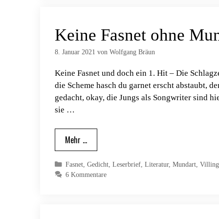
Keine Fasnet ohne Mund
8. Januar 2021
von
Wolfgang Bräun
Keine Fasnet und doch ein 1. Hit – Die Schlag
die Scheme hasch du garnet erscht abstaubt, de
gedacht, okay, die Jungs als Songwriter sind h
sie …
Mehr …
Kategorien
Fasnet
,
Gedicht
,
Leserbrief
,
Literatur
,
Mundart
,
Villin
6 Kommentare