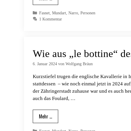
Kategorien
Fasnet
,
Mundart
,
Narro
,
Personen
1 Kommentar
Wie aus „le bottine“ d
6. Januar 2024
von
Wolfgang Bräun
Kurzstiefel trugen die englische Kavallerie in 
stattdessen – wie noch einmal jetzt in 2024 au
der Zähringerstadt zuhause war und es auch heu
auch das Foulard, …
Mehr …
Kategorien