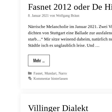
Fasnet 2012 oder De H
8. Januar 2021
von
Wolfgang Bräun
Närrische Melancholie im Januar 2021. Zwei Vil
dichten von Stuttgart eine Ballade zur ausfal
starb…“ Mir sitze weinend daheim, natürlich nu
Städtle isch es unglaublich leise. Und …
Mehr …
Kategorien
Fasnet
,
Mundart
,
Narro
Kommentar hinterlassen
Villinger Dialekt