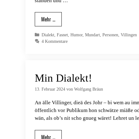
standen und …
Mehr …
Kategorien
Dialekt
,
Fasnet
,
Humor
,
Mundart
,
Personen
,
Villingen
4 Kommentare
Min Dialekt!
13. Februar 2024
von
Wolfgang Bräun
An älle Villinger, dieä des Johr – bi wem au im
öffentlich vor Publikum hon schwätze miäße ode
wän, als ob’s nit scho gnueg wäret! Lehret un 
Mehr …