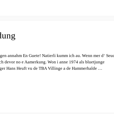
dung
ngen annahm En Guete! Natierli kumm ich au. Wenn mer d‘ Seu
och devor no e Aamerkung. Won i anne 1974 als bluetjunge
linger Hans Heuft vu de TBA Villinge a de Hammerhalde …