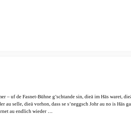
mer – uf de Fasnet-Bühne g’schtande sin, dieä im Häs waret, die
r au selle, dieä vorhon, dass se s’neggsch Johr au no is Häs g
lernet au endlich wieder …