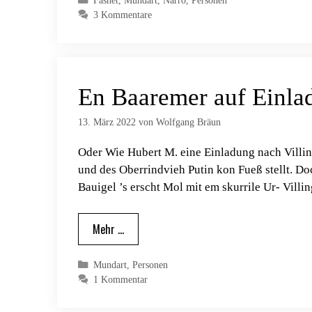
Fasnet
,
Mundart
,
Narro
,
Personen
3 Kommentare
En Baaremer auf Einla
13. März 2022
von
Wolfgang Bräun
Oder Wie Hubert M. eine Einladung nach Villi
und des Oberrindvieh Putin kon Fueß stellt. D
Bauigel ’s erscht Mol mit em skurrile Ur- Vil
Mehr …
Kategorien
Mundart
,
Personen
1 Kommentar