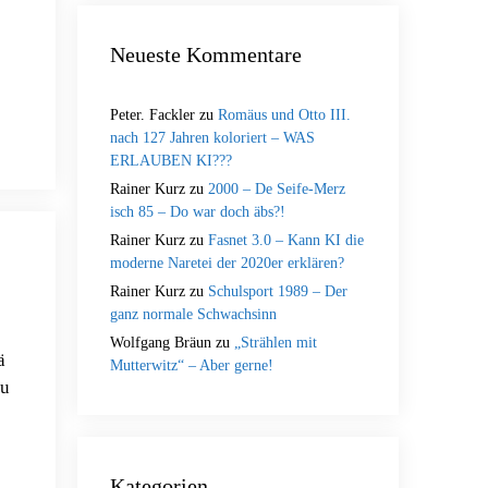
Neueste Kommentare
Peter. Fackler
zu
Romäus und Otto III.
nach 127 Jahren koloriert – WAS
ERLAUBEN KI???
Rainer Kurz
zu
2000 – De Seife-Merz
isch 85 – Do war doch äbs?!
Rainer Kurz
zu
Fasnet 3.0 – Kann KI die
moderne Naretei der 2020er erklären?
Rainer Kurz
zu
Schulsport 1989 – Der
ganz normale Schwachsinn
Wolfgang Bräun
zu
„Strählen mit
ä
Mutterwitz“ – Aber gerne!
au
Kategorien