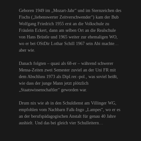
Geboren 1949 im „Mozart-Jahr“ und im Sternzeichen des
Fischs („liebenswerter Zeitverschwender“) kam der Bub
Wolfgang Friedrich 1955 erst an die Volkschule zu
Fräulein Eckert, dann am selben Ort an die Realschule
von Hans Brüstle und 1965 weiter zur ehemaligen WO,
wo er bei OStDir Lothar Schill 1967 sein Abi machte…
aber wie.
Danach folgten – quasi als 68-er – während schwerer
Mensa-Zeiten zwei Semester zuviel an der Uni FR mit
dem Abschluss 1973 als Dipl.rer.-pol., was soviel heißt,
wie dass der junge Mann jetzt plötzlich
„Staatswissenschaftler“ geworden war.
Drum nix wie ab in den Schuldienst am Villinger WG,
empfohlen vom Nachbarn Falk-Ingo „Lampes“, wo er es
an der berufspädagogischen Anstalt für genau 40 Jahre
aushielt. Und das bei gleich vier Schulleitern…