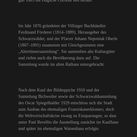
gab 1883 die Hugsche Chronik neu heraus.
Im Jahr 1876 gründeten der Villinger Buchhändler
Ferdinand Förderer (1814–1889), Herausgeber des
Schwarzwälder, und der Pfarrer Johann Nepomuk Oberle
(1807–1891) zusammen mit Gleichgesinnten eine
„Altertümersammlung“. Sie sammelten alte Kulturgüter
und riefen auch die Bevölkerung dazu auf. Die
Sammlung wurde im alten Rathaus untergebracht.
Nach dem Kauf der Bildteppiche 1910 und der
Sammlung Bichweiler sowie der Schwarzwaldsammlung
des Oscar Spiegelhalder 1929 entschloss sich die Stadt
zum Ausbau des ehemaligen Franziskanerklosters, doch
die Weltwirtschaftskrise zwang zu Einsparungen, so dass
unter Paul Revellio die Ausstellung zunächst im Kaufhaus
und später im ehemaligen Waisenhaus erfolgte.