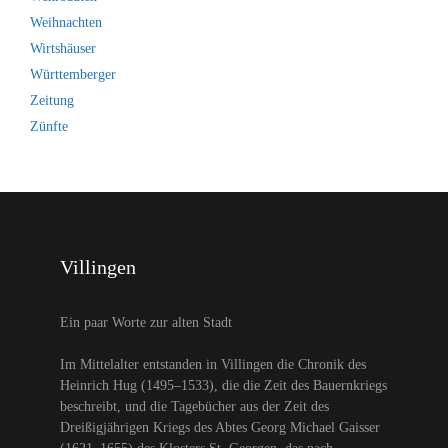
Weihnachten
Wirtshäuser
Württemberger
Zeitung
Zünfte
Villingen
Ein paar Worte zur alten Stadt
Im Mittelalter entstanden in Villingen die Chronik des
Heinrich Hug (1495–1533), die die Zeit des Bauernkriegs
beschreibt, und die Tagebücher aus der Zeit des
Dreißigjährigen Kriegs des Abtes Georg Michael Gaisser