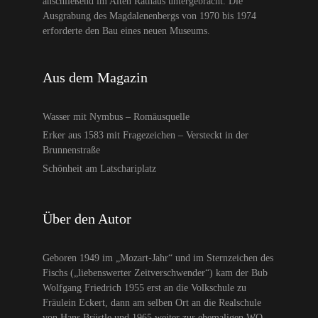
anschließend im Alten Rathaus untergebracht. Die
Ausgrabung des Magdalenenbergs von 1970 bis 1974
erforderte den Bau eines neuen Museums.
Aus dem Magazin
Wasser mit Nymbus – Romäusquelle
Erker aus 1583 mit Fragezeichen – Versteckt in der
Brunnenstraße
Schönheit am Latschariplatz
Über den Autor
Geboren 1949 im „Mozart-Jahr“ und im Sternzeichen des
Fischs („liebenswerter Zeitverschwender“) kam der Bub
Wolfgang Friedrich 1955 erst an die Volkschule zu
Fräulein Eckert, dann am selben Ort an die Realschule
von Hans Brüstle und 1965 weiter zur ehemaligen WO,