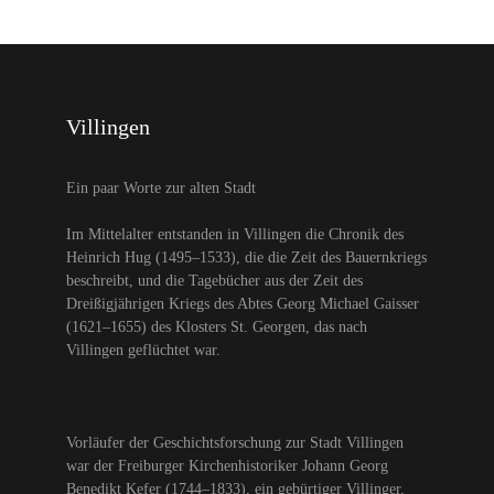
Villingen
Ein paar Worte zur alten Stadt
Im Mittelalter entstanden in Villingen die Chronik des
Heinrich Hug (1495–1533), die die Zeit des Bauernkriegs
beschreibt, und die Tagebücher aus der Zeit des
Dreißigjährigen Kriegs des Abtes Georg Michael Gaisser
(1621–1655) des Klosters St. Georgen, das nach
Villingen geflüchtet war.
Vorläufer der Geschichtsforschung zur Stadt Villingen
war der Freiburger Kirchenhistoriker Johann Georg
Benedikt Kefer (1744–1833), ein gebürtiger Villinger,