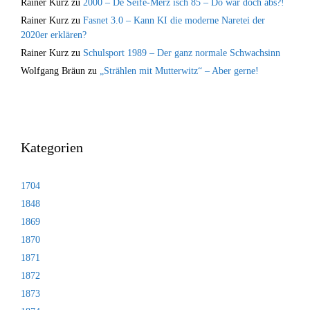
Rainer Kurz
zu
2000 – De Seife-Merz isch 85 – Do war doch äbs?!
Rainer Kurz
zu
Fasnet 3.0 – Kann KI die moderne Naretei der
2020er erklären?
Rainer Kurz
zu
Schulsport 1989 – Der ganz normale Schwachsinn
Wolfgang Bräun
zu
„Strählen mit Mutterwitz“ – Aber gerne!
Kategorien
1704
1848
1869
1870
1871
1872
1873