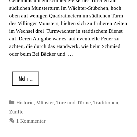
Geheimnis um ein schmiede-eisernes Türchen am
südlichen Münsterturm Im Wächter-Stübchen, hoch
oben auf wenigen Quadratmetern im südlichen Turm
des Villinger Münsters, hielten sich zu früheren Zeiten
im Wechsel drei Turmwächter in städtischem Dienst
auf. Deren Aufgabe war es, auf eventuelle Feuer zu
achten, die durch das Handwerk, wie beim Schmied
oder beim Bei Bäcker und …
Mehr …
Kategorien
Historie
,
Münster
,
Tore und Türme
,
Traditionen
,
Zünfte
1 Kommentar