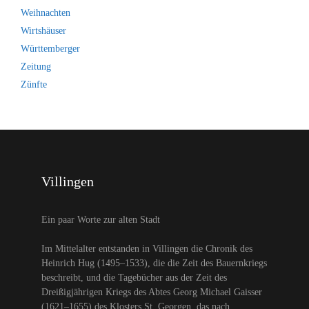
Weihnachten
Wirtshäuser
Württemberger
Zeitung
Zünfte
Villingen
Ein paar Worte zur alten Stadt
Im Mittelalter entstanden in Villingen die Chronik des
Heinrich Hug (1495–1533), die die Zeit des Bauernkriegs
beschreibt, und die Tagebücher aus der Zeit des
Dreißigjährigen Kriegs des Abtes Georg Michael Gaisser
(1621–1655) des Klosters St. Georgen, das nach