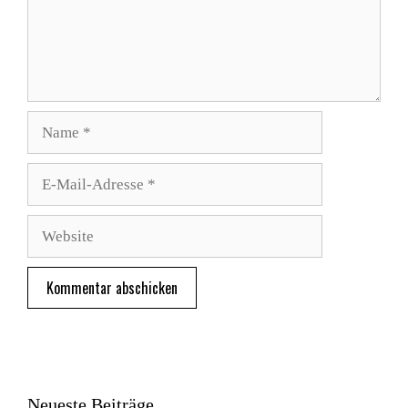
Name
E-
Mail-
Adresse
Website
Neueste Beiträge