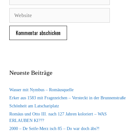
Mail-
Adresse
Website
Neueste Beiträge
Wasser mit Nymbus – Romäusquelle
Erker aus 1583 mit Fragezeichen – Versteckt in der Brunnenstraße
Schönheit am Latschariplatz
Romäus und Otto III. nach 127 Jahren koloriert – WAS
ERLAUBEN KI???
2000 – De Seife-Merz isch 85 – Do war doch äbs?!