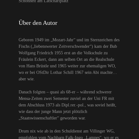
Schönheit am Latschariplatz
Über den Autor
Geboren 1949 im „Mozart-Jahr“ und im Sternzeichen des
Fischs („liebenswerter Zeitverschwender“) kam der Bub
Wolfgang Friedrich 1955 erst an die Volkschule zu
Fräulein Eckert, dann am selben Ort an die Realschule
von Hans Brüstle und 1965 weiter zur ehemaligen WO,
wo er bei OStDir Lothar Schill 1967 sein Abi machte…
aber wie.
Danach folgten – quasi als 68-er – während schwerer
Mensa-Zeiten zwei Semester zuviel an der Uni FR mit
dem Abschluss 1973 als Dipl.rer.-pol., was soviel heißt,
wie dass der junge Mann jetzt plötzlich
„Staatswissenschaftler“ geworden war.
Drum nix wie ab in den Schuldienst am Villinger WG,
empfohlen vom Nachbarn Falk-Ingo „Lampes“, wo er es