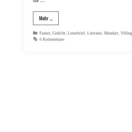
sie …
Mehr …
Kategorien
Fasnet
,
Gedicht
,
Leserbrief
,
Literatur
,
Mundart
,
Villin
6 Kommentare