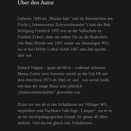
Über den Autor
Geboren 1949 im „Mozart-Jahr“ und im Sternzeichen des
Fischs („liebenswerter Zeitverschwender“) kam der Bub
Wolfgang Friedrich 1955 erst an die Volkschule zu
Fräulein Eckert, dann am selben Ort an die Realschule
von Hans Brüstle und 1965 weiter zur ehemaligen WO,
wo er bei OStDir Lothar Schill 1967 sein Abi machte…
aber wie.
Danach folgten – quasi als 68-er – während schwerer
Mensa-Zeiten zwei Semester zuviel an der Uni FR mit
dem Abschluss 1973 als Dipl.rer.-pol., was soviel heißt,
wie dass der junge Mann jetzt plötzlich
„Staatswissenschaftler“ geworden war.
Drum nix wie ab in den Schuldienst am Villinger WG,
empfohlen vom Nachbarn Falk-Ingo „Lampes“, wo er es
an der berufspädagogischen Anstalt für genau 40 Jahre
aushielt. Und das bei gleich vier Schulleitern…