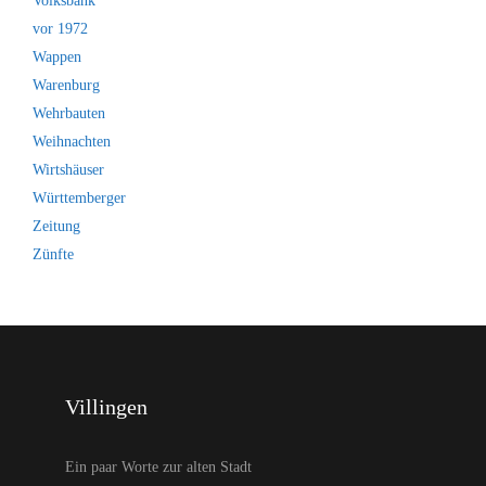
Volksbank
vor 1972
Wappen
Warenburg
Wehrbauten
Weihnachten
Wirtshäuser
Württemberger
Zeitung
Zünfte
Villingen
Ein paar Worte zur alten Stadt