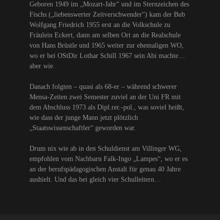
Geboren 1949 im „Mozart-Jahr“ und im Sternzeichen des
Fischs („liebenswerter Zeitverschwender“) kam der Bub
Wolfgang Friedrich 1955 erst an die Volkschule zu
Fräulein Eckert, dann am selben Ort an die Realschule
von Hans Brüstle und 1965 weiter zur ehemaligen WO,
wo er bei OStDir Lothar Schill 1967 sein Abi machte…
aber wie.
Danach folgten – quasi als 68-er – während schwerer
Mensa-Zeiten zwei Semester zuviel an der Uni FR mit
dem Abschluss 1973 als Dipl.rer.-pol., was soviel heißt,
wie dass der junge Mann jetzt plötzlich
„Staatswissenschaftler“ geworden war.
Drum nix wie ab in den Schuldienst am Villinger WG,
empfohlen vom Nachbarn Falk-Ingo „Lampes“, wo er es
an der berufspädagogischen Anstalt für genau 40 Jahre
aushielt. Und das bei gleich vier Schulleitern…