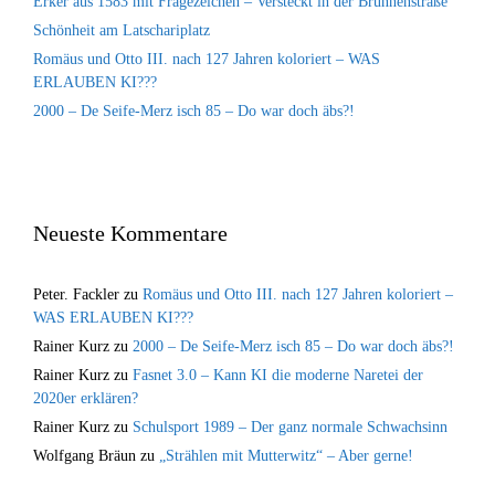
Erker aus 1583 mit Fragezeichen – Versteckt in der Brunnenstraße
Schönheit am Latschariplatz
Romäus und Otto III. nach 127 Jahren koloriert – WAS
ERLAUBEN KI???
2000 – De Seife-Merz isch 85 – Do war doch äbs?!
Neueste Kommentare
Peter. Fackler
zu
Romäus und Otto III. nach 127 Jahren koloriert –
WAS ERLAUBEN KI???
Rainer Kurz
zu
2000 – De Seife-Merz isch 85 – Do war doch äbs?!
Rainer Kurz
zu
Fasnet 3.0 – Kann KI die moderne Naretei der
2020er erklären?
Rainer Kurz
zu
Schulsport 1989 – Der ganz normale Schwachsinn
Wolfgang Bräun
zu
„Strählen mit Mutterwitz“ – Aber gerne!