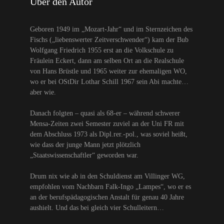
Über den Autor
Geboren 1949 im „Mozart-Jahr“ und im Sternzeichen des
Fischs („liebenswerter Zeitverschwender“) kam der Bub
Wolfgang Friedrich 1955 erst an die Volkschule zu
Fräulein Eckert, dann am selben Ort an die Realschule
von Hans Brüstle und 1965 weiter zur ehemaligen WO,
wo er bei OStDir Lothar Schill 1967 sein Abi machte…
aber wie.
Danach folgten – quasi als 68-er – während schwerer
Mensa-Zeiten zwei Semester zuviel an der Uni FR mit
dem Abschluss 1973 als Dipl.rer.-pol., was soviel heißt,
wie dass der junge Mann jetzt plötzlich
„Staatswissenschaftler“ geworden war.
Drum nix wie ab in den Schuldienst am Villinger WG,
empfohlen vom Nachbarn Falk-Ingo „Lampes“, wo er es
an der berufspädagogischen Anstalt für genau 40 Jahre
aushielt. Und das bei gleich vier Schulleitern…