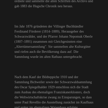
ordnete und sammelte die alten Schriften des Archivs und
gab 1883 die Hugsche Chronik neu heraus.
Im Jahr 1876 gründeten der Villinger Buchhändler
Ferdinand Förderer (1814–1889), Herausgeber des
Schwarzwälder, und der Pfarrer Johann Nepomuk Oberle
(1807–1891) zusammen mit Gleichgesinnten eine
„Altertümersammlung“. Sie sammelten alte Kulturgüter
und riefen auch die Bevölkerung dazu auf. Die
Sammlung wurde im alten Rathaus untergebracht.
Nach dem Kauf der Bildteppiche 1910 und der
Sammlung Bichweiler sowie der Schwarzwaldsammlung
des Oscar Spiegelhalder 1929 entschloss sich die Stadt
zum Ausbau des ehemaligen Franziskanerklosters, doch
die Weltwirtschaftskrise zwang zu Einsparungen, so dass
unter Paul Revellio die Ausstellung zunächst im Kaufhaus
und später im ehemaligen Waisenhaus erfolgte.