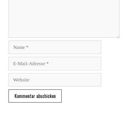
Name
E-
Mail-
Adresse
Website