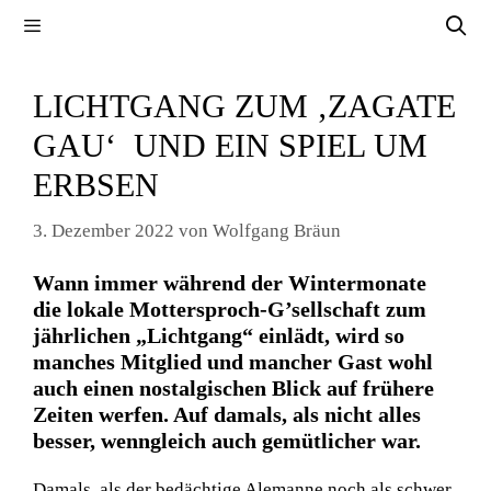
Zum
Menü
Inhalt
springen
LICHTGANG ZUM ‚ZAGATE
GAU‘ UND EIN SPIEL UM
ERBSEN
3. Dezember 2022
von
Wolfgang Bräun
Wann immer während der Wintermonate
die lokale Mottersproch-G’sellschaft zum
jährlichen „Lichtgang“ einlädt, wird so
manches Mitglied und mancher Gast wohl
auch einen nostalgischen Blick auf frühere
Zeiten werfen. Auf damals, als nicht alles
besser, wenngleich auch gemütlicher war.
Damals, als der bedächtige Alemanne noch als schwer