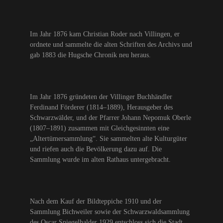
Im Jahr 1876 kam Christian Roder nach Villingen, er
ordnete und sammelte die alten Schriften des Archivs und
gab 1883 die Hugsche Chronik neu heraus.
Im Jahr 1876 gründeten der Villinger Buchhändler
Ferdinand Förderer (1814–1889), Herausgeber des
Schwarzwälder, und der Pfarrer Johann Nepomuk Oberle
(1807–1891) zusammen mit Gleichgesinnten eine
„Altertümersammlung“. Sie sammelten alte Kulturgüter
und riefen auch die Bevölkerung dazu auf. Die
Sammlung wurde im alten Rathaus untergebracht.
Nach dem Kauf der Bildteppiche 1910 und der
Sammlung Bichweiler sowie der Schwarzwaldsammlung
des Oscar Spiegelhalder 1929 entschloss sich die Stadt