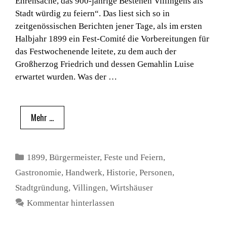
Ehrensache, das 900-jährige Bestehen Villingens als
Stadt würdig zu feiern“. Das liest sich so in
zeitgenössischen Berichten jener Tage, als im ersten
Halbjahr 1899 ein Fest-Comité die Vorbereitungen für
das Festwochenende leitete, zu dem auch der
Großherzog Friedrich und dessen Gemahlin Luise
erwartet wurden. Was der …
Mehr …
Kategorien
1899
,
Bürgermeister
,
Feste und Feiern
,
Gastronomie
,
Handwerk
,
Historie
,
Personen
,
Stadtgründung
,
Villingen
,
Wirtshäuser
Kommentar hinterlassen