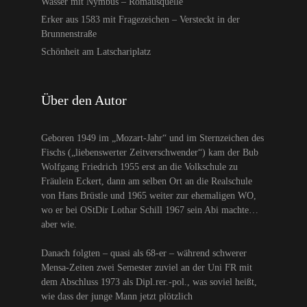
Wasser mit Nymbus – Romäusquelle
Erker aus 1583 mit Fragezeichen – Versteckt in der
Brunnenstraße
Schönheit am Latschariplatz
Über den Autor
Geboren 1949 im „Mozart-Jahr“ und im Sternzeichen des
Fischs („liebenswerter Zeitverschwender“) kam der Bub
Wolfgang Friedrich 1955 erst an die Volkschule zu
Fräulein Eckert, dann am selben Ort an die Realschule
von Hans Brüstle und 1965 weiter zur ehemaligen WO,
wo er bei OStDir Lothar Schill 1967 sein Abi machte…
aber wie.
Danach folgten – quasi als 68-er – während schwerer
Mensa-Zeiten zwei Semester zuviel an der Uni FR mit
dem Abschluss 1973 als Dipl.rer.-pol., was soviel heißt,
wie dass der junge Mann jetzt plötzlich