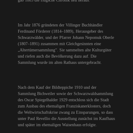
gab 1883 die Hugsche Chronik neu heraus.
Im Jahr 1876 gründeten der Villinger Buchhändler
Ferdinand Förderer (1814–1889), Herausgeber des
Schwarzwälder, und der Pfarrer Johann Nepomuk Oberle
(1807–1891) zusammen mit Gleichgesinnten eine
„Altertümersammlung“. Sie sammelten alte Kulturgüter
und riefen auch die Bevölkerung dazu auf. Die
Sammlung wurde im alten Rathaus untergebracht.
Nach dem Kauf der Bildteppiche 1910 und der
Sammlung Bichweiler sowie der Schwarzwaldsammlung
des Oscar Spiegelhalder 1929 entschloss sich die Stadt
zum Ausbau des ehemaligen Franziskanerklosters, doch
die Weltwirtschaftskrise zwang zu Einsparungen, so dass
unter Paul Revellio die Ausstellung zunächst im Kaufhaus
und später im ehemaligen Waisenhaus erfolgte.