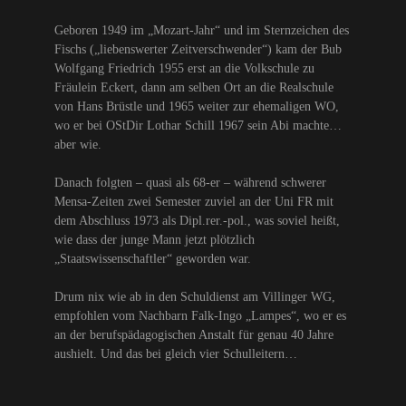
Geboren 1949 im „Mozart-Jahr“ und im Sternzeichen des
Fischs („liebenswerter Zeitverschwender“) kam der Bub
Wolfgang Friedrich 1955 erst an die Volkschule zu
Fräulein Eckert, dann am selben Ort an die Realschule
von Hans Brüstle und 1965 weiter zur ehemaligen WO,
wo er bei OStDir Lothar Schill 1967 sein Abi machte…
aber wie.
Danach folgten – quasi als 68-er – während schwerer
Mensa-Zeiten zwei Semester zuviel an der Uni FR mit
dem Abschluss 1973 als Dipl.rer.-pol., was soviel heißt,
wie dass der junge Mann jetzt plötzlich
„Staatswissenschaftler“ geworden war.
Drum nix wie ab in den Schuldienst am Villinger WG,
empfohlen vom Nachbarn Falk-Ingo „Lampes“, wo er es
an der berufspädagogischen Anstalt für genau 40 Jahre
aushielt. Und das bei gleich vier Schulleitern…