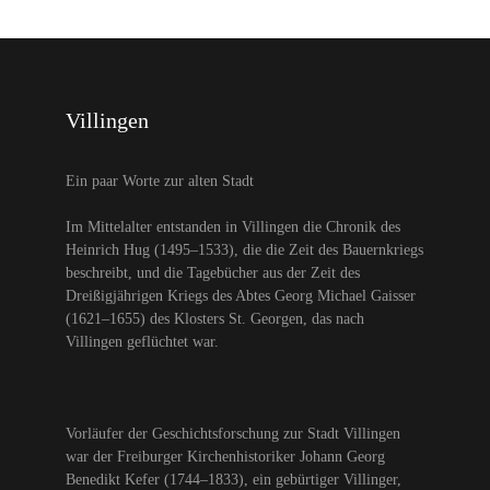
Villingen
Ein paar Worte zur alten Stadt
Im Mittelalter entstanden in Villingen die Chronik des
Heinrich Hug (1495–1533), die die Zeit des Bauernkriegs
beschreibt, und die Tagebücher aus der Zeit des
Dreißigjährigen Kriegs des Abtes Georg Michael Gaisser
(1621–1655) des Klosters St. Georgen, das nach
Villingen geflüchtet war.
Vorläufer der Geschichtsforschung zur Stadt Villingen
war der Freiburger Kirchenhistoriker Johann Georg
Benedikt Kefer (1744–1833), ein gebürtiger Villinger,