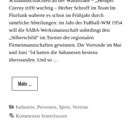
Schlammschlachten an der Waldstraße – „Hempel“
Czerny trifft wuchtig – Herber Schroff im Team Im
Flurfunk waberte es schon im Frühjahr durch
sämtliche Abteilungen: im Jahr der Fußball-WM 1954
will die SABA-Werksmannschaft unbedingt den
„Silberschild“ im Turnier der regionalen
Firmenmannschaften gewinnen. Die Vorrunde im Mai
und Juni ‘54 hatten die Sabanesen bestens
überstanden. Und so …
Mehr …
Kategorien
Industrie
,
Personen
,
Sport
,
Vereine
Kommentar hinterlassen