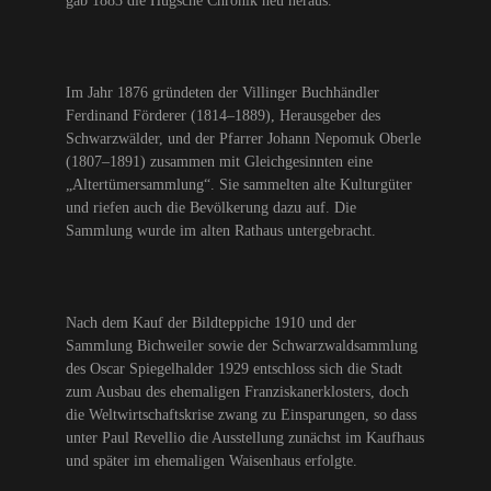
gab 1883 die Hugsche Chronik neu heraus.
Im Jahr 1876 gründeten der Villinger Buchhändler
Ferdinand Förderer (1814–1889), Herausgeber des
Schwarzwälder, und der Pfarrer Johann Nepomuk Oberle
(1807–1891) zusammen mit Gleichgesinnten eine
„Altertümersammlung“. Sie sammelten alte Kulturgüter
und riefen auch die Bevölkerung dazu auf. Die
Sammlung wurde im alten Rathaus untergebracht.
Nach dem Kauf der Bildteppiche 1910 und der
Sammlung Bichweiler sowie der Schwarzwaldsammlung
des Oscar Spiegelhalder 1929 entschloss sich die Stadt
zum Ausbau des ehemaligen Franziskanerklosters, doch
die Weltwirtschaftskrise zwang zu Einsparungen, so dass
unter Paul Revellio die Ausstellung zunächst im Kaufhaus
und später im ehemaligen Waisenhaus erfolgte.