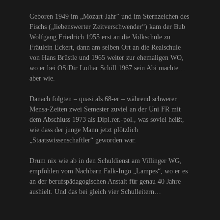
Geboren 1949 im „Mozart-Jahr“ und im Sternzeichen des
Fischs („liebenswerter Zeitverschwender“) kam der Bub
Wolfgang Friedrich 1955 erst an die Volkschule zu
Fräulein Eckert, dann am selben Ort an die Realschule
von Hans Brüstle und 1965 weiter zur ehemaligen WO,
wo er bei OStDir Lothar Schill 1967 sein Abi machte…
aber wie.
Danach folgten – quasi als 68-er – während schwerer
Mensa-Zeiten zwei Semester zuviel an der Uni FR mit
dem Abschluss 1973 als Dipl.rer.-pol., was soviel heißt,
wie dass der junge Mann jetzt plötzlich
„Staatswissenschaftler“ geworden war.
Drum nix wie ab in den Schuldienst am Villinger WG,
empfohlen vom Nachbarn Falk-Ingo „Lampes“, wo er es
an der berufspädagogischen Anstalt für genau 40 Jahre
aushielt. Und das bei gleich vier Schulleitern…