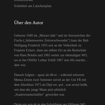
Schönheit am Latschariplatz
Über den Autor
Geboren 1949 im „Mozart-Jahr“ und im Sternzeichen des
Fischs („liebenswerter Zeitverschwender“) kam der Bub
Wolfgang Friedrich 1955 erst an die Volkschule zu
Fräulein Eckert, dann am selben Ort an die Realschule
von Hans Brüstle und 1965 weiter zur ehemaligen WO,
wo er bei OStDir Lothar Schill 1967 sein Abi machte…
aber wie.
Danach folgten – quasi als 68-er – während schwerer
Mensa-Zeiten zwei Semester zuviel an der Uni FR mit
dem Abschluss 1973 als Dipl.rer.-pol., was soviel heißt,
wie dass der junge Mann jetzt plötzlich
„Staatswissenschaftler“ geworden war.
Drum nix wie ab in den Schuldienst am Villinger WG,