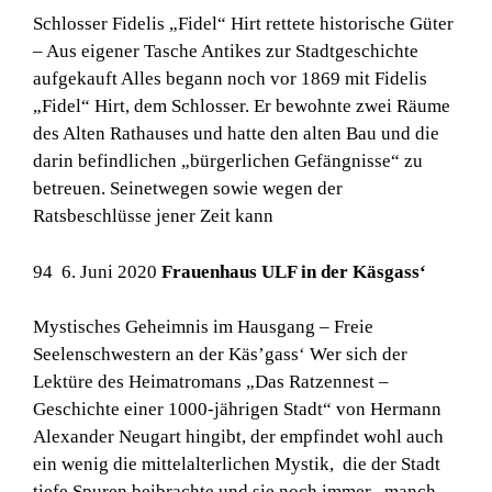
Schlosser Fidelis „Fidel“ Hirt rettete historische Güter
– Aus eigener Tasche Antikes zur Stadtgeschichte
aufgekauft Alles begann noch vor 1869 mit Fidelis
„Fidel“ Hirt, dem Schlosser. Er bewohnte zwei Räume
des Alten Rathauses und hatte den alten Bau und die
darin befindlichen „bürgerlichen Gefängnisse“ zu
betreuen. Seinetwegen sowie wegen der
Ratsbeschlüsse jener Zeit kann
94 6. Juni 2020
Frauenhaus ULF in der Käsgass‘
Mystisches Geheimnis im Hausgang – Freie
Seelenschwestern an der Käs’gass‘ Wer sich der
Lektüre des Heimatromans „Das Ratzennest –
Geschichte einer 1000-jährigen Stadt“ von Hermann
Alexander Neugart hingibt, der empfindet wohl auch
ein wenig die mittelalterlichen Mystik, die der Stadt
tiefe Spuren beibrachte und sie noch immer „manch