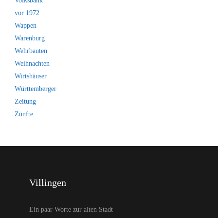
Volksbank
vor 1972
Wappen
Warenburg
Wehrbauten
Weihnachten
Wirtshäuser
Württemberger
Zeitung
Zünfte
Villingen
Ein paar Worte zur alten Stadt