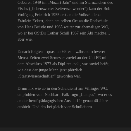
Geboren 1949 im „Mozart-Jahr“ und im Sternzeichen des
Fischs („liebenswerter Zeitverschwender“) kam der Bub
Wolfgang Friedrich 1955 erst an die Volkschule zu
Fräulein Eckert, dann am selben Ort an die Realschule
von Hans Brüstle und 1965 weiter zur ehemaligen WO,
wo er bei OStDir Lothar Schill 1967 sein Abi machte…
aber wie.
Danach folgten – quasi als 68-er – während schwerer
Mensa-Zeiten zwei Semester zuviel an der Uni FR mit
dem Abschluss 1973 als Dipl.rer.-pol., was soviel heißt,
wie dass der junge Mann jetzt plötzlich
„Staatswissenschaftler“ geworden war.
Drum nix wie ab in den Schuldienst am Villinger WG,
empfohlen vom Nachbarn Falk-Ingo „Lampes“, wo er es
an der berufspädagogischen Anstalt für genau 40 Jahre
aushielt. Und das bei gleich vier Schulleitern…