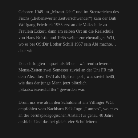
Geboren 1949 im „Mozart-Jahr“ und im Sternzeichen des
Fischs („liebenswerter Zeitverschwender“) kam der Bub
Wolfgang Friedrich 1955 erst an die Volkschule zu
Fräulein Eckert, dann am selben Ort an die Realschule
von Hans Brüstle und 1965 weiter zur ehemaligen WO,
wo er bei OStDir Lothar Schill 1967 sein Abi machte…
aber wie.
Danach folgten – quasi als 68-er – während schwerer
Mensa-Zeiten zwei Semester zuviel an der Uni FR mit
dem Abschluss 1973 als Dipl.rer.-pol., was soviel heißt,
wie dass der junge Mann jetzt plötzlich
„Staatswissenschaftler“ geworden war.
Drum nix wie ab in den Schuldienst am Villinger WG,
empfohlen vom Nachbarn Falk-Ingo „Lampes“, wo er es
an der berufspädagogischen Anstalt für genau 40 Jahre
aushielt. Und das bei gleich vier Schulleitern…