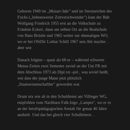
Geboren 1949 im „Mozart-Jahr“ und im Sternzeichen des
Fischs („liebenswerter Zeitverschwender“) kam der Bub
Wolfgang Friedrich 1955 erst an die Volkschule zu
Fräulein Eckert, dann am selben Ort an die Realschule
von Hans Brüstle und 1965 weiter zur ehemaligen WO,
wo er bei OStDir Lothar Schill 1967 sein Abi machte…
aber wie.
Danach folgten – quasi als 68-er – während schwerer
Mensa-Zeiten zwei Semester zuviel an der Uni FR mit
dem Abschluss 1973 als Dipl.rer.-pol., was soviel heißt,
wie dass der junge Mann jetzt plötzlich
„Staatswissenschaftler“ geworden war.
Drum nix wie ab in den Schuldienst am Villinger WG,
empfohlen vom Nachbarn Falk-Ingo „Lampes“, wo er es
an der berufspädagogischen Anstalt für genau 40 Jahre
aushielt. Und das bei gleich vier Schulleitern…