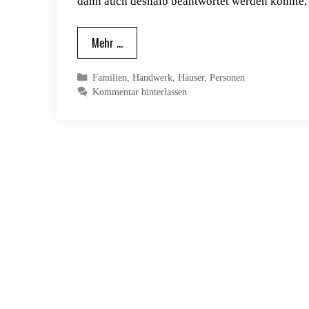
dann auch deshalb beantwortet werden konnte,
Mehr …
Kategorien
Familien
,
Handwerk
,
Häuser
,
Personen
Kommentar hinterlassen