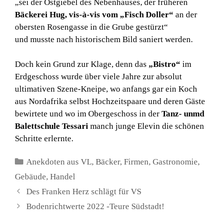
„sei der Ostgiebel des Nebenhauses, der früheren
Bäckerei Hug, vis-à-vis vom „Fisch Doller“
an der
obersten Rosengasse in die Grube gestürzt“
und musste nach historischem Bild saniert werden.
Doch kein Grund zur Klage, denn das
„Bistro“
im
Erdgeschoss wurde über viele Jahre zur absolut
ultimativen Szene-Kneipe, wo anfangs gar ein Koch
aus Nordafrika selbst Hochzeitspaare und deren Gäste
bewirtete und wo im Obergeschoss in der
Tanz- unmd
Balettschule Tessari
manch junge Elevin die schönen
Schritte erlernte.
Kategorien
Anekdoten aus VL
,
Bäcker
,
Firmen
,
Gastronomie
,
Gebäude
,
Handel
Des Franken Herz schlägt für VS
Bodenrichtwerte 2022 -Teure Südstadt!