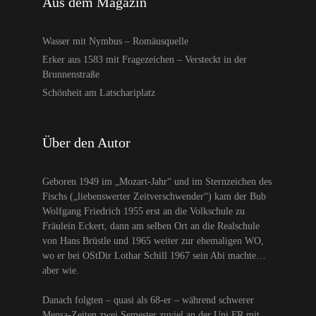
Aus dem Magazin
Wasser mit Nymbus – Romäusquelle
Erker aus 1583 mit Fragezeichen – Versteckt in der
Brunnenstraße
Schönheit am Latschariplatz
Über den Autor
Geboren 1949 im „Mozart-Jahr“ und im Sternzeichen des
Fischs („liebenswerter Zeitverschwender“) kam der Bub
Wolfgang Friedrich 1955 erst an die Volkschule zu
Fräulein Eckert, dann am selben Ort an die Realschule
von Hans Brüstle und 1965 weiter zur ehemaligen WO,
wo er bei OStDir Lothar Schill 1967 sein Abi machte…
aber wie.
Danach folgten – quasi als 68-er – während schwerer
Mensa-Zeiten zwei Semester zuviel an der Uni FR mit